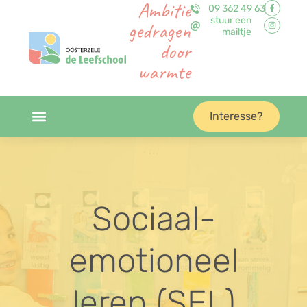
Ambitie
09 362 49 63
stuur een
gedragen
mailtje
door
warmte
Interesse?
Sociaal-
emotioneel
leren (SEL)