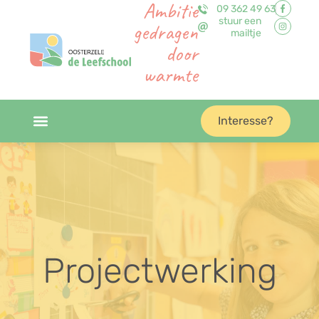
Ambitie
09 362 49 63
stuur een
gedragen
mailtje
door
warmte
Interesse?
Projectwerking