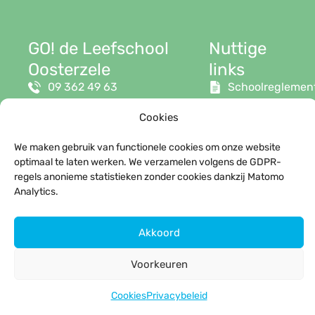
GO! de Leefschool
Nuttige
Oosterzele
links
09 362 49 63
Schoolreglemen
info@leefschool.be
Smartschool
Cookies
Groenweg 4
We maken gebruik van functionele cookies om onze website
9860 Oosterzele
optimaal te laten werken. We verzamelen volgens de GDPR-
regels anonieme statistieken zonder cookies dankzij Matomo
Analytics.
Akkoord
© 2026 GO! de Leefschool Oosterzele
Privacy
|
Cookies
| Website door
Pure GraphX
Voorkeuren
Cookies
Privacybeleid